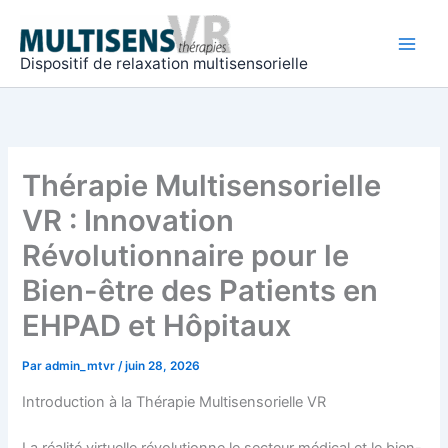
Aller
Main
au
Men
contenu
Dispositif de relaxation multisensorielle
Thérapie Multisensorielle
VR : Innovation
Révolutionnaire pour le
Bien-être des Patients en
EHPAD et Hôpitaux
Par
admin_mtvr
/
juin 28, 2026
Introduction à la Thérapie Multisensorielle VR
La réalité virtuelle révolutionne le secteur médical et le bien-