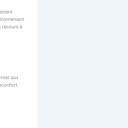
gement
nvironnement
s recours à
ermet aux
nconfort.