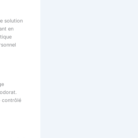
e solution
ant en
tique
ersonnel
ge
’odorat.
 contrôlé