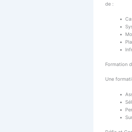
de :
Cas
Sy
Mo
Pla
Inf
Formation d
Une formati
Ass
Sél
Pe
Sur
Défis et Co