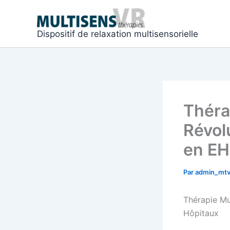
Aller
au
contenu
Dispositif de relaxation multisensorielle
Théra
Révol
en EH
Par
admin_mt
Thérapie Mu
Hôpitaux