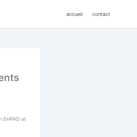
accueil
contact
ients
 en EHPAD et