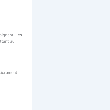
soignant. Les
ttant au
tièrement