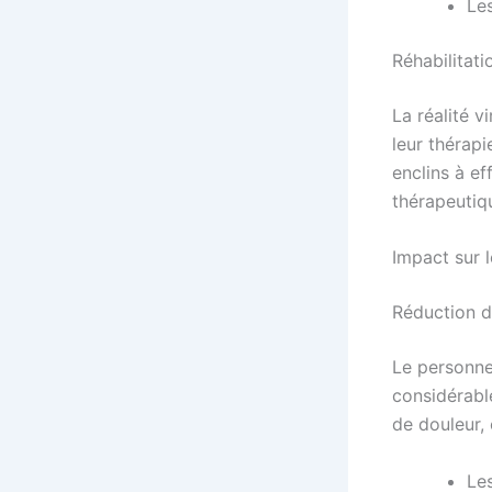
Le
Réhabilitat
La réalité v
leur thérapi
enclins à ef
thérapeutiq
Impact sur 
Réduction d
Le personne
considérabl
de douleur, 
Le