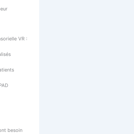
teur
orielle VR :
lisés
atients
HPAD
ont besoin