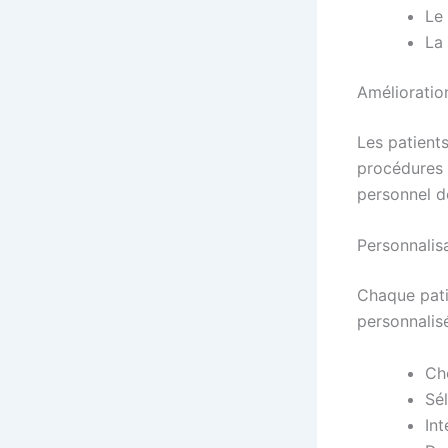
Le
La
Amélioration
Les patients
procédures 
personnel d
Personnalis
Chaque pati
personnalisé
Ch
Sé
Int