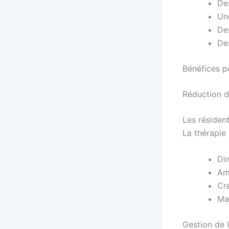
De
Un
Des
De
Bénéfices p
Réduction de
Les résiden
La thérapie 
Di
Am
Cr
Mai
Gestion de 