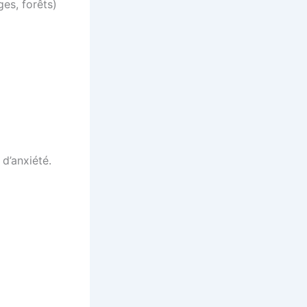
es, forêts)
d’anxiété.