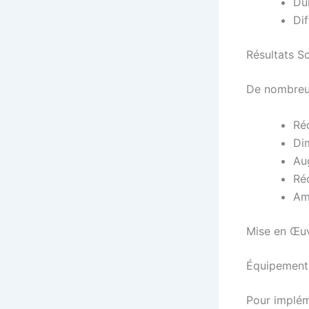
Dur
Dif
Résultats Sc
De nombreus
Ré
Di
Aug
Ré
Am
Mise en Œuv
Équipement
Pour implém