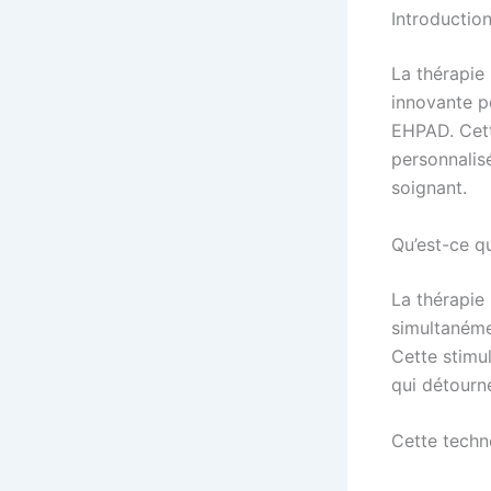
Introduction
La thérapie 
innovante po
EHPAD. Cett
personnalisé
soignant.
Qu’est-ce qu
La thérapie
simultanémen
Cette stimu
qui détourne
Cette techn