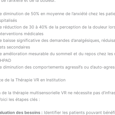
 de l’anxiété et de la douleur.
e diminution de 50% en moyenne de l’anxiété chez les pati
pitalisés
e réduction de 30 à 40% de la perception de la douleur lor
interventions médicales
e baisse significative des demandes d’analgésiques, réduisa
fets secondaires
e amélioration mesurable du sommeil et du repos chez les 
EHPAD
e diminution des comportements agressifs ou d’auto-agres
e de la Thérapie VR en Institution
n de la thérapie multisensorielle VR ne nécessite pas d’infra
ici les étapes clés :
aluation des besoins :
Identifier les patients pouvant bénéfi