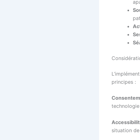
ap
So
pat
Act
Se
Sé
Considérati
L’implémenta
principes :
Consenteme
technologie 
Accessibilit
situation d