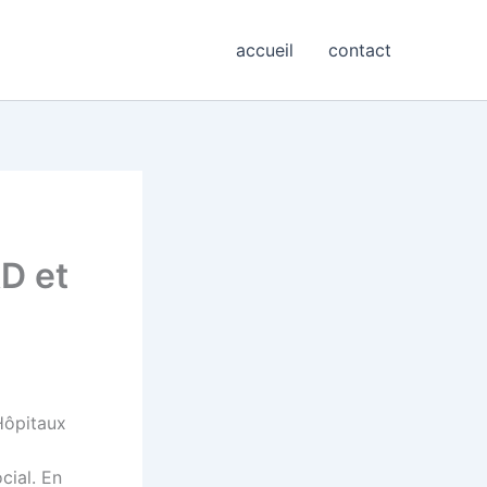
accueil
contact
D et
Hôpitaux
cial. En