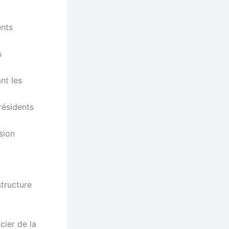
ents
s
nt les
résidents
sion
structure
cier de la