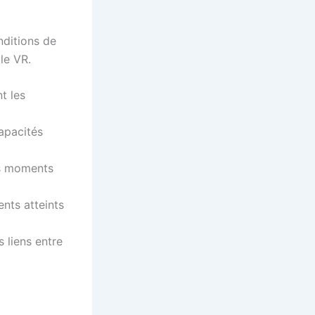
nditions de
le VR.
t les
apacités
es moments
ents atteints
 liens entre