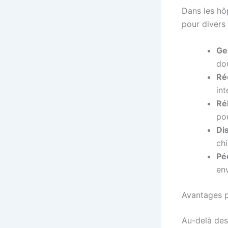
Dans les hôp
pour divers 
Ges
do
Ré
int
Ré
po
Di
ch
Péd
en
Avantages p
Au-delà des 