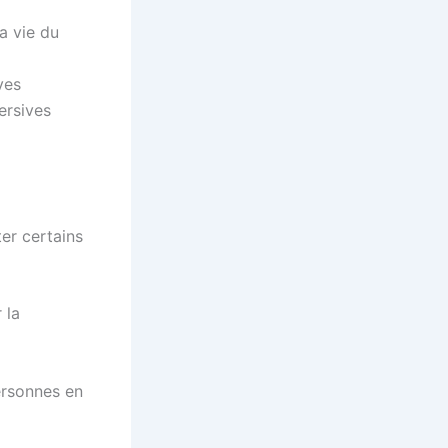
la vie du
ves
ersives
ter certains
 la
ersonnes en