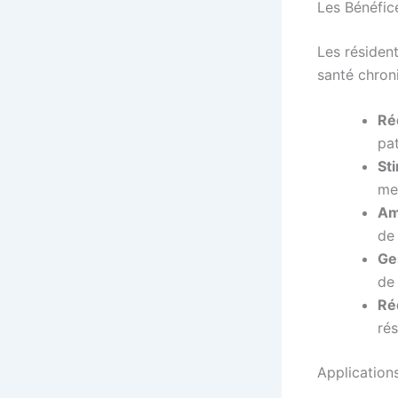
Les Bénéfic
Les résiden
santé chron
Réd
pa
Sti
me
Amé
de 
Ges
de
Ré
rés
Applications