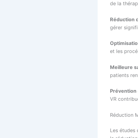
de la thérap
Réduction d
gérer signif
Optimisatio
et les proc
Meilleure s
patients re
Prévention 
VR contribu
Réduction M
Les études c