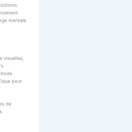
olutions
ativement
arge mentale
 visuelles,
fs
éthode
fique pour
ces de
s