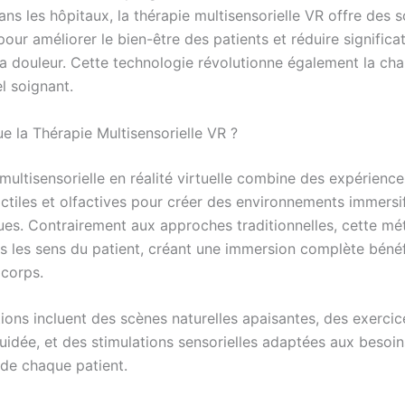
s les hôpitaux, la thérapie multisensorielle VR offre des s
our améliorer le bien-être des patients et réduire signific
 la douleur. Cette technologie révolutionne également la ch
l soignant.
e la Thérapie Multisensorielle VR ?
multisensorielle en réalité virtuelle combine des expériences
actiles et olfactives pour créer des environnements immersi
ues. Contrairement aux approches traditionnelles, cette m
s les sens du patient, créant une immersion complète béné
e corps.
tions incluent des scènes naturelles apaisantes, des exerci
uidée, et des stimulations sensorielles adaptées aux besoin
 de chaque patient.