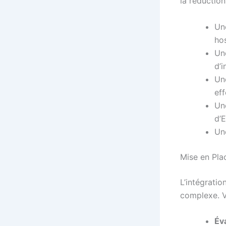
la réduction
Un
hos
Un
d’
Un
ef
Un
d’
Un
Mise en Plac
L’intégratio
complexe. Vo
Év