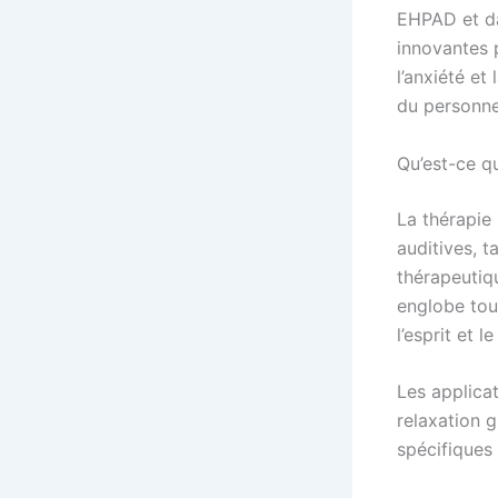
EHPAD et dan
innovantes p
l’anxiété et
du personne
Qu’est-ce qu
La thérapie 
auditives, t
thérapeutiq
englobe tou
l’esprit et l
Les applica
relaxation g
spécifiques