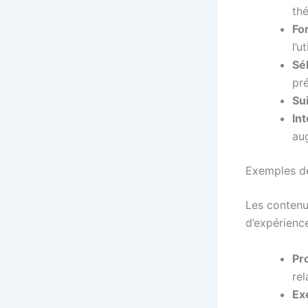
th
Fo
l’u
Sé
pr
Sui
In
au
Exemples d
Les contenus
d’expérienc
Pr
rel
Ex