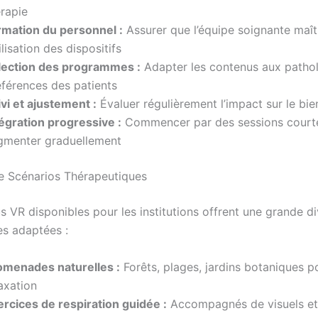
érapie
rmation du personnel :
Assurer que l’équipe soignante maît
tilisation des dispositifs
lection des programmes :
Adapter les contenus aux pathol
éférences des patients
vi et ajustement :
Évaluer régulièrement l’impact sur le bie
tégration progressive :
Commencer par des sessions court
gmenter graduellement
e Scénarios Thérapeutiques
 VR disponibles pour les institutions offrent une grande di
es adaptées :
omenades naturelles :
Forêts, plages, jardins botaniques p
axation
ercices de respiration guidée :
Accompagnés de visuels et