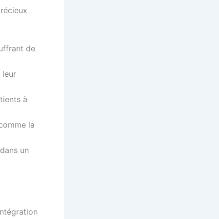
précieux
uffrant de
 leur
tients à
 comme la
 dans un
intégration