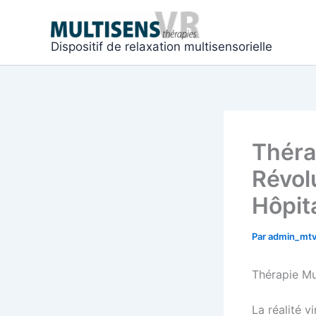
Aller
au
contenu
Dispositif de relaxation multisensorielle
Théra
Révol
Hôpit
Par
admin_mt
Thérapie Mu
La réalité v