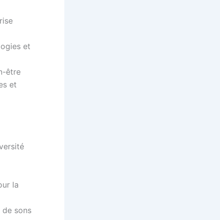
rise
ogies et
n-être
es et
versité
our la
 de sons