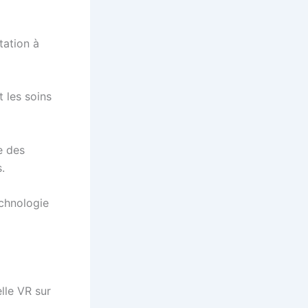
tation à
t les soins
e des
.
echnologie
elle VR sur