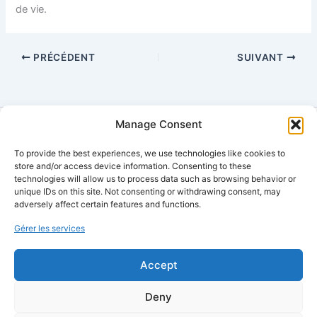
de vie.
PRÉCÉDENT
SUIVANT
Manage Consent
To provide the best experiences, we use technologies like cookies to
© 2025
Multisens VR
– Dispositif de relaxation multisensorielle
store and/or access device information. Consenting to these
Politique de confidentialité
•
technologies will allow us to process data such as browsing behavior or
unique IDs on this site. Not consenting or withdrawing consent, may
adversely affect certain features and functions.
Ouvrir le chatbot
Gestion des cookies
Gérer les services
Notre assistant virtuel
est disponible 24h/24 pour répondre à vos
Accept
questions et vous guider.
Deny
Site propulsé par
WordPress
–